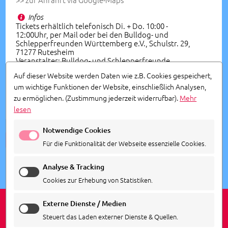
Infos
Tickets erhältlich telefonisch Di. + Do. 10:00 -
12:00Uhr, per Mail oder bei den Bulldog- und
Schlepperfreunden Württemberg e.V., Schulstr. 29,
71277 Rutesheim
Veranstalter: Bulldog- und Schlepperfreunde
Württemberg e.V.
Auf dieser Website werden Daten wie z.B. Cookies gespeichert,
um wichtige Funktionen der Website, einschließlich Analysen,
Vorverkauf
zu ermöglichen.
(Zustimmung jederzeit widerrufbar).
Mehr
07152 7644077 | info@busf.de
lesen
Notwendige Cookies
ALLE TERMINE ANSEHEN
Für die Funktionalität der Webseite essenzielle Cookies.
Analyse & Tracking
Cookies zur Erhebung von Statistiken.
Externe Dienste / Medien
Steuert das Laden externer Dienste & Quellen.