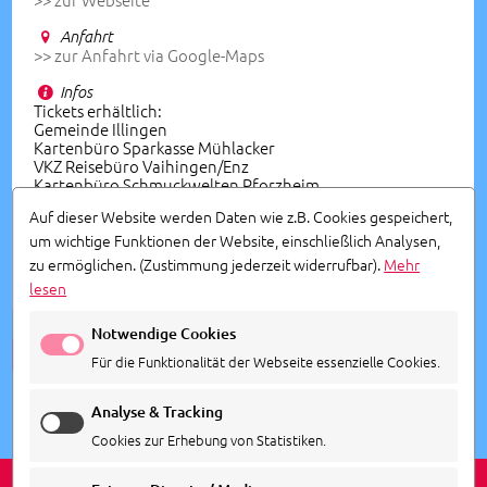
Anfahrt
>> zur Anfahrt via Google-Maps
Infos
Tickets erhältlich:
Gemeinde Illingen
Kartenbüro Sparkasse Mühlacker
VKZ Reisebüro Vaihingen/Enz
Kartenbüro Schmuckwelten Pforzheim
Veranstalter: Spatzabrettle
Auf dieser Website werden Daten wie z.B. Cookies gespeichert,
um wichtige Funktionen der Website, einschließlich Analysen,
Vorverkauf
zu ermöglichen.
(Zustimmung jederzeit widerrufbar).
Mehr
+49 7043 5775
lesen
Notwendige Cookies
ALLE TERMINE ANSEHEN
Für die Funktionalität der Webseite essenzielle Cookies.
Analyse & Tracking
Cookies zur Erhebung von Statistiken.