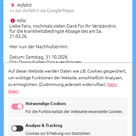
Anfahrt
>> zur Anfahrt via Google-Maps
Infos
Liebe Fans, nochmals vielen Dank für Ihr Verständnis
für die krankheitsbedingte Absage des am Sa.
21.03.26.
Hier nun der Nachholtermin:
Datum: Samstag, 31.10.2026
Ort: Donauhallen Donaueschingen
Einlass: 18.30 Uhr, Beginn: 19.30 Uhr
Auf dieser Website werden Daten wie z.B. Cookies gespeichert,
Die gekauften Tickets behalten ihre Gültigkeit.
um wichtige Funktionen der Website, einschließlich Analysen,
zu ermöglichen.
(Zustimmung jederzeit widerrufbar).
Mehr
lesen
Notwendige Cookies
ALLE TERMINE ANSEHEN
Für die Funktionalität der Webseite essenzielle Cookies.
Analyse & Tracking
Cookies zur Erhebung von Statistiken.