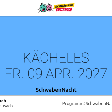
KÄCHELES
FR. 09 APR. 2027
SchwabenNacht
ach
Programm: SchwabenNa
Hausach