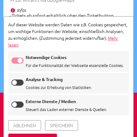
Infos
- Tickets ab sofort erhältlich über den Ticketbutton
und bei allen bekannten Vorverkaufstellen
Auf dieser Website werden Daten wie z.B. Cookies gespeichert,
- Veranstalter: Agentur Siedepunkt
um wichtige Funktionen der Website, einschließlich Analysen,
zu ermöglichen.
(Zustimmung jederzeit widerrufbar).
Mehr
lesen
Notwendige Cookies
ALLE TERMINE ANSEHEN
Für die Funktionalität der Webseite essenzielle Cookies.
Analyse & Tracking
Cookies zur Erhebung von Statistiken.
Externe Dienste / Medien
Steuert das Laden externer Dienste & Quellen.
IMPRESSUM
DATENSCHUTZ
COOKIE EINSTELLUNGEN
ABLEHNEN
SPEICHERN
© 2026
Agentur Siedepunkt