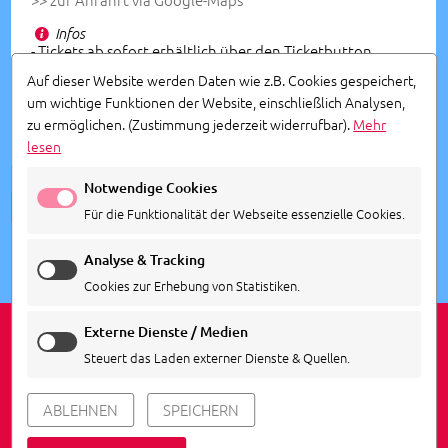
Infos
- Tickets ab sofort erhältlich über den Ticketbutton
und bei allen bekannten Vorverkaufstellen
Auf dieser Website werden Daten wie z.B. Cookies gespeichert,
- Veranstalter: Agentur Siedepunkt
um wichtige Funktionen der Website, einschließlich Analysen,
zu ermöglichen.
(Zustimmung jederzeit widerrufbar).
Mehr
lesen
Notwendige Cookies
ALLE TERMINE ANSEHEN
Für die Funktionalität der Webseite essenzielle Cookies.
Analyse & Tracking
Cookies zur Erhebung von Statistiken.
Externe Dienste / Medien
Steuert das Laden externer Dienste & Quellen.
IMPRESSUM
DATENSCHUTZ
COOKIE EINSTELLUNGEN
ABLEHNEN
SPEICHERN
© 2026
Agentur Siedepunkt