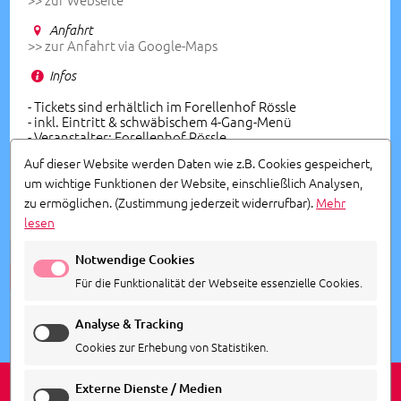
Anfahrt
>> zur Anfahrt via Google-Maps
Infos
- Tickets sind erhältlich im Forellenhof Rössle
- inkl. Eintritt & schwäbischem 4-Gang-Menü
- Veranstalter: Forellenhof Rössle
Auf dieser Website werden Daten wie z.B. Cookies gespeichert,
Vorverkauf
um wichtige Funktionen der Website, einschließlich Analysen,
info@forellenhof-roessle.de
zu ermöglichen.
(Zustimmung jederzeit widerrufbar).
Mehr
07129 9297-0
lesen
Notwendige Cookies
ALLE TERMINE ANSEHEN
Für die Funktionalität der Webseite essenzielle Cookies.
Analyse & Tracking
Cookies zur Erhebung von Statistiken.
Externe Dienste / Medien