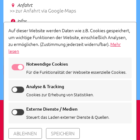
Anfahrt
>> zur Anfahrt via Google-Maps
Infos
SO GUT WIE AUSVERKAUFT!!! Nur noch einzelnd
Auf dieser Website werden Daten wie z.B. Cookies gespeichert,
Plätze verfügbar!
- Veranstaler: Diakonie Mühlencafe
um wichtige Funktionen der Website, einschließlich Analysen,
zu ermöglichen.
(Zustimmung jederzeit widerrufbar).
Mehr
lesen
Notwendige Cookies
ALLE TERMINE ANSEHEN
Für die Funktionalität der Webseite essenzielle Cookies.
Analyse & Tracking
Cookies zur Erhebung von Statistiken.
Externe Dienste / Medien
Steuert das Laden externer Dienste & Quellen.
IMPRESSUM
DATENSCHUTZ
COOKIE EINSTELLUNGEN
ABLEHNEN
SPEICHERN