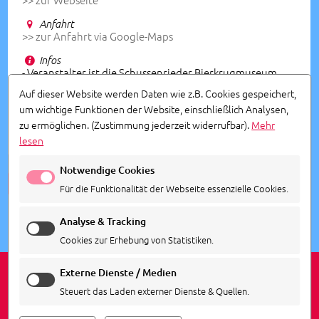
Anfahrt
>> zur Anfahrt via Google-Maps
Infos
- Veranstalter ist die Schussenrieder Bierkrugmuseum
GmbH & Co. KG
Auf dieser Website werden Daten wie z.B. Cookies gespeichert,
um wichtige Funktionen der Website, einschließlich Analysen,
Vorverkauf
zu ermöglichen.
(Zustimmung jederzeit widerrufbar).
Mehr
07583/404-11 | reservierung@schussenrieder.de
lesen
Notwendige Cookies
ALLE TERMINE ANSEHEN
Für die Funktionalität der Webseite essenzielle Cookies.
Analyse & Tracking
Cookies zur Erhebung von Statistiken.
Externe Dienste / Medien
Steuert das Laden externer Dienste & Quellen.