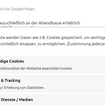
rt via Google-Maps
 ausschließlich an der Abendkasse erhältlich
: MV Illmensee e.V.
ite werden Daten wie z.B. Cookies gespeichert, um wichti
nschließlich Analysen, zu ermöglichen.
(Zustimmung jederzei
dige Cookies
unktionalität der Webseite essenzielle Cookies.
 & Tracking
ur Erhebung von Statistiken.
 Dienste / Medien
IMPRESSUM
DATENSCHUTZ
COOKIE EINSTELLUNGEN