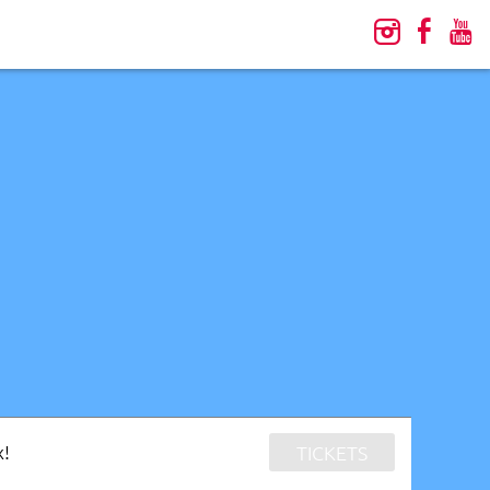
x!
TICKETS