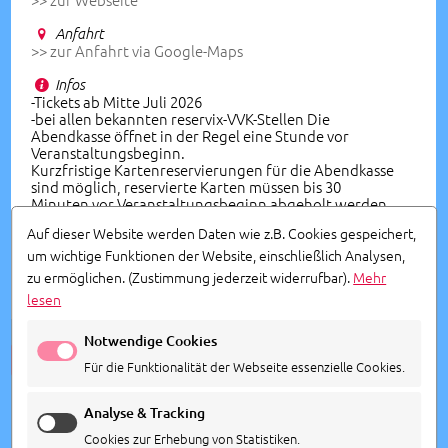
Anfahrt
>> zur Anfahrt via Google-Maps
Infos
-Tickets ab Mitte Juli 2026
-bei allen bekannten reservix-VVK-Stellen Die
Abendkasse öffnet in der Regel eine Stunde vor
Veranstaltungsbeginn.
Kurzfristige Kartenreservierungen für die Abendkasse
sind möglich, reservierte Karten müssen bis 30
Minuten vor Veranstaltungsbeginn abgeholt werden.
-Veranstalter: Stadtbau GmbH Schorndorf
Auf dieser Website werden Daten wie z.B. Cookies gespeichert,
um wichtige Funktionen der Website, einschließlich Analysen,
Vorverkauf
zu ermöglichen.
(Zustimmung jederzeit widerrufbar).
Mehr
Reservix Hotline 0761 888 499 99
lesen
Notwendige Cookies
ALLE TERMINE ANSEHEN
Für die Funktionalität der Webseite essenzielle Cookies.
Analyse & Tracking
Cookies zur Erhebung von Statistiken.