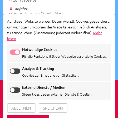
Anfahrt
>> zur Anfahrt via Google-Maps
Auf dieser Website werden Daten wie z.B. Cookies gespeichert,
Infos
- Veranstalter: Spatzabrettle
um wichtige Funktionen der Website, einschließlich Analysen,
zu ermöglichen.
(Zustimmung jederzeit widerrufbar).
Mehr
lesen
Notwendige Cookies
ALLE TERMINE ANSEHEN
Für die Funktionalität der Webseite essenzielle Cookies.
Analyse & Tracking
Cookies zur Erhebung von Statistiken.
Externe Dienste / Medien
Steuert das Laden externer Dienste & Quellen.
IMPRESSUM
DATENSCHUTZ
COOKIE EINSTELLUNGEN
ABLEHNEN
SPEICHERN
© 2026
Agentur Siedepunkt