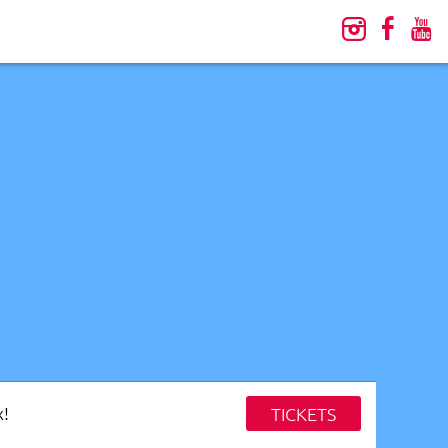
x!
TICKETS