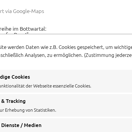
rt via Google-Maps
reihe im Bottwartal:
 aufm Berg!"
h bei der Drogerie Brettschneider in Oberstenfeld erhält
er: Kulturverein Oberes Bottwartal e.v.
ite werden Daten wie z.B. Cookies gespeichert, um wichti
nschließlich Analysen, zu ermöglichen.
(Zustimmung jederzei
dige Cookies
unktionalität der Webseite essenzielle Cookies.
 & Tracking
ur Erhebung von Statistiken.
 Dienste / Medien